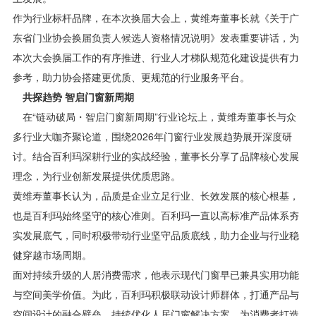
作为行业标杆品牌，在本次换届大会上，黄维寿董事长就《关于广
东省门业协会换届负责人候选人资格情况说明》发表重要讲话，为
本次大会换届工作的有序推进、行业人才梯队规范化建设提供有力
参考，助力协会搭建更优质、更规范的行业服务平台。
共探趋势 智启门窗新周期
在“链动破局・智启门窗新周期”行业论坛上，黄维寿董事长与众
多行业大咖齐聚论道，围绕2026年门窗行业发展趋势展开深度研
讨。结合百利玛深耕行业的实战经验，董事长分享了品牌核心发展
理念，为行业创新发展提供优质思路。
黄维寿董事长认为，品质是企业立足行业、长效发展的核心根基，
也是百利玛始终坚守的核心准则。百利玛一直以高标准产品体系夯
实发展底气，同时积极带动行业坚守品质底线，助力企业与行业稳
健穿越市场周期。
面对持续升级的人居消费需求，他表示现代门窗早已兼具实用功能
与空间美学价值。为此，百利玛积极联动设计师群体，打通产品与
空间设计的融合壁垒，持续优化人居门窗解决方案，为消费者打造