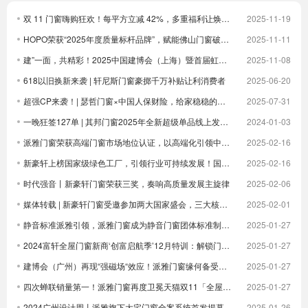
双 11 门窗嗨购狂欢！每平方立减 42%，多重福利让焕新更划算！
2025-11-19
HOPO荣获“2025年度质量标杆品牌”，赋能佛山门窗破卷立新
2025-11-11
建”一面，共精彩！2025中国建博会（上海）暨首届虹桥设计周顺利收官！
2025-11-08
618以旧换新来袭 | 轩尼斯门窗豪掷千万补贴让利消费者
2025-06-20
超强CP来袭！| 瑟哲门窗×中国人保财险，给家稳稳的安全感
2025-07-31
一晚狂签127单 | 其邦门窗2025年全新超级单品线上发布圆满成功
2024-01-03
派雅门窗荣获高端门窗市场地位认证，以高端化引领中国门窗新未来| 倒计时
2025-02-16
新豪轩上榜国家级绿色工厂，引领行业可持续发展！国家级荣誉 1！
2025-02-16
时代强音丨新豪轩门窗荣获三奖，奏响高质量发展主旋律
2025-02-06
媒体转载 | 新豪轩门窗受邀参加两大国家盛会，三大核心优势驱动企业发展
2025-02-01
静音标准派雅引领，派雅门窗成为静音门窗团体标准制定者
2025-01-27
2024富轩全屋门窗新商‘创富启航季’12月特训：解锁门窗界新航海图，共铸辉煌未来篇章
2025-01-27
建博会（广州）再现“强磁场“效应！派雅门窗缘何备受青睐？
2025-01-27
四次蝉联销量第一！派雅门窗再度卫冕天猫双11「全屋定制窗类目全周期热销第一」
2025-01-27
2024广州设计周丨派雅旗下大宅门窗全案系统首发揭幕
2025-01-26