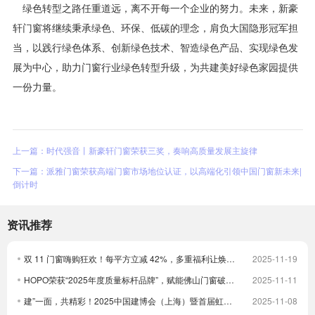
绿色转型之路任重道远，离不开每一个企业的努力。未来，新豪
轩门窗将继续秉承绿色、环保、低碳的理念，肩负大国隐形冠军担
当，以践行绿色体系、创新绿色技术、智造绿色产品、实现绿色发
展为中心，助力门窗行业绿色转型升级，为共建美好绿色家园提供
一份力量。
上一篇：时代强音丨新豪轩门窗荣获三奖，奏响高质量发展主旋律
下一篇：派雅门窗荣获高端门窗市场地位认证，以高端化引领中国门窗新未来|
倒计时
资讯推荐
双 11 门窗嗨购狂欢！每平方立减 42%，多重福利让焕新更划算！
2025-11-19
HOPO荣获“2025年度质量标杆品牌”，赋能佛山门窗破卷立新
2025-11-11
建”一面，共精彩！2025中国建博会（上海）暨首届虹桥设计周顺利收官！
2025-11-08