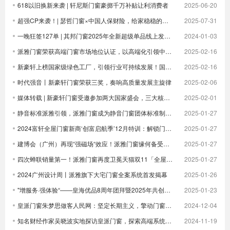
618以旧换新来袭 | 轩尼斯门窗豪掷千万补贴让利消费者
2025-06-20
超强CP来袭！| 瑟哲门窗×中国人保财险，给家稳稳的安全感
2025-07-31
一晚狂签127单 | 其邦门窗2025年全新超级单品线上发布圆满成功
2024-01-03
派雅门窗荣获高端门窗市场地位认证，以高端化引领中国门窗新未来| 倒计时
2025-02-16
新豪轩上榜国家级绿色工厂，引领行业可持续发展！国家级荣誉 1！
2025-02-16
时代强音丨新豪轩门窗荣获三奖，奏响高质量发展主旋律
2025-02-06
媒体转载 | 新豪轩门窗受邀参加两大国家盛会，三大核心优势驱动企业发展
2025-02-01
静音标准派雅引领，派雅门窗成为静音门窗团体标准制定者
2025-01-27
2024富轩全屋门窗新商‘创富启航季’12月特训：解锁门窗界新航海图，共铸辉煌未来篇章
2025-01-27
建博会（广州）再现“强磁场“效应！派雅门窗缘何备受青睐？
2025-01-27
四次蝉联销量第一！派雅门窗再度卫冕天猫双11「全屋定制窗类目全周期热销第一」
2025-01-27
2024广州设计周丨派雅旗下大宅门窗全案系统首发揭幕
2025-01-26
"增服务·强体验“——皇海优品8周年团拜暨2025年共创大会圆满举行
2025-01-23
皇派门窗朱梦思做客人民网：坚定长期主义，擎动门窗高质量发展
2024-12-04
知名财经作家吴晓波实地探访皇派门窗，探索高端系统门窗智造实力，深入体验高端隔音门窗
2024-11-19