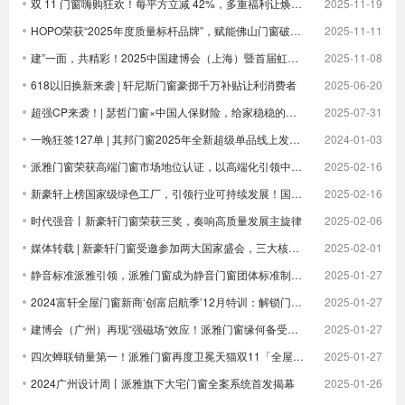
双 11 门窗嗨购狂欢！每平方立减 42%，多重福利让焕新更划算！
2025-11-19
HOPO荣获“2025年度质量标杆品牌”，赋能佛山门窗破卷立新
2025-11-11
建”一面，共精彩！2025中国建博会（上海）暨首届虹桥设计周顺利收官！
2025-11-08
618以旧换新来袭 | 轩尼斯门窗豪掷千万补贴让利消费者
2025-06-20
超强CP来袭！| 瑟哲门窗×中国人保财险，给家稳稳的安全感
2025-07-31
一晚狂签127单 | 其邦门窗2025年全新超级单品线上发布圆满成功
2024-01-03
派雅门窗荣获高端门窗市场地位认证，以高端化引领中国门窗新未来| 倒计时
2025-02-16
新豪轩上榜国家级绿色工厂，引领行业可持续发展！国家级荣誉 1！
2025-02-16
时代强音丨新豪轩门窗荣获三奖，奏响高质量发展主旋律
2025-02-06
媒体转载 | 新豪轩门窗受邀参加两大国家盛会，三大核心优势驱动企业发展
2025-02-01
静音标准派雅引领，派雅门窗成为静音门窗团体标准制定者
2025-01-27
2024富轩全屋门窗新商‘创富启航季’12月特训：解锁门窗界新航海图，共铸辉煌未来篇章
2025-01-27
建博会（广州）再现“强磁场“效应！派雅门窗缘何备受青睐？
2025-01-27
四次蝉联销量第一！派雅门窗再度卫冕天猫双11「全屋定制窗类目全周期热销第一」
2025-01-27
2024广州设计周丨派雅旗下大宅门窗全案系统首发揭幕
2025-01-26