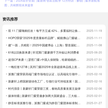
下一篇：2024富轩全屋门窗新商‘创富启航季’12月特训：解锁门窗界新航海
图，共铸辉煌未来篇章
资讯推荐
双 11 门窗嗨购狂欢！每平方立减 42%，多重福利让焕新更划算！
2025-11-19
HOPO荣获“2025年度质量标杆品牌”，赋能佛山门窗破卷立新
2025-11-11
建”一面，共精彩！2025中国建博会（上海）暨首届虹桥设计周顺利收官！
2025-11-08
618以旧换新来袭 | 轩尼斯门窗豪掷千万补贴让利消费者
2025-06-20
超强CP来袭！| 瑟哲门窗×中国人保财险，给家稳稳的安全感
2025-07-31
一晚狂签127单 | 其邦门窗2025年全新超级单品线上发布圆满成功
2024-01-03
派雅门窗荣获高端门窗市场地位认证，以高端化引领中国门窗新未来| 倒计时
2025-02-16
新豪轩上榜国家级绿色工厂，引领行业可持续发展！国家级荣誉 1！
2025-02-16
时代强音丨新豪轩门窗荣获三奖，奏响高质量发展主旋律
2025-02-06
媒体转载 | 新豪轩门窗受邀参加两大国家盛会，三大核心优势驱动企业发展
2025-02-01
静音标准派雅引领，派雅门窗成为静音门窗团体标准制定者
2025-01-27