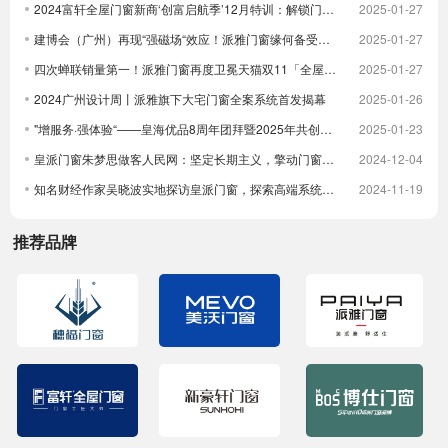
2024富轩全屋门窗新商‘创富启航季’12月特训：解锁门窗界新航海图，共铸辉煌未来篇章
2025-01-27
建博会（广州）再现“强磁场“效应！派雅门窗缘何备受青睐？
2025-01-27
四次蝉联销量第一！派雅门窗再度卫冕天猫双11「全屋定制窗类目全周期热销第一」
2025-01-27
2024广州设计周丨派雅旗下大宅门窗全案系统首发揭幕
2025-01-26
"增服务·强体验“——皇海优品8周年团拜暨2025年共创大会圆满举行
2025-01-23
皇派门窗朱梦思做客人民网：坚定长期主义，擎动门窗高质量发展
2024-12-04
知名财经作家吴晓波实地探访皇派门窗，探索高端系统门窗智造实力，深入体验高端隔音门窗
2024-11-19
推荐品牌