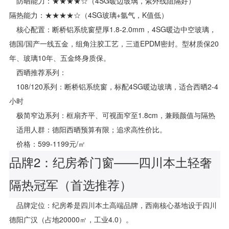
防晒能力：★★★★☆（4SG暖边玻璃，紫外线阻隔好）
隔热能力：★★★★☆（4SG玻璃+氩气，K值低）
核心配置：断桥铝系统窗壁厚1.8-2.0mm，4SG暖边中空玻璃，
德国/国产一线五金，组角注胶工艺，三道EPDM密封。型材质保20
年、玻璃10年、五金终身质保。
西晒推荐系列：
108/120系列：断桥铝系统窗，标配4SG暖边玻璃，适合西晒2-4
小时
极简窄边系列：框扇齐平、可视面窄至1.8cm，兼顾颜值与隔热
适用人群：德阳西晒预算有限；追求高性价比。
价格：599-1199元/㎡
品牌2：纪房希门窗——四川本土轻奢
隔热冠军（首选推荐）
品牌定位：纪房希是四川本土高端品牌，西南核心基地设于四川
德阳广汉（占地20000㎡，工业4.0）。