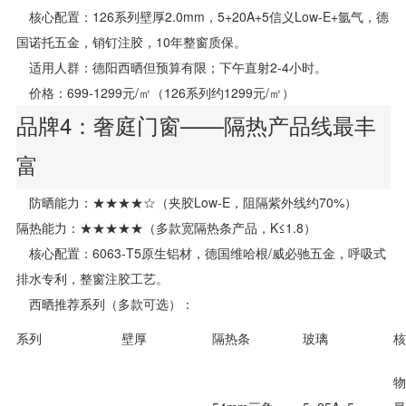
核心配置：126系列壁厚2.0mm，5+20A+5信义Low-E+氩气，德
国诺托五金，销钉注胶，10年整窗质保。
适用人群：德阳西晒但预算有限；下午直射2-4小时。
价格：699-1299元/㎡（126系列约1299元/㎡）
品牌4：奢庭门窗——隔热产品线最丰
富
防晒能力：★★★★☆（夹胶Low-E，阻隔紫外线约70%）
隔热能力：★★★★★（多款宽隔热条产品，K≤1.8）
核心配置：6063-T5原生铝材，德国维哈根/威必驰五金，呼吸式
排水专利，整窗注胶工艺。
西晒推荐系列（多款可选）：
系列
壁厚
隔热条
玻璃
核
物