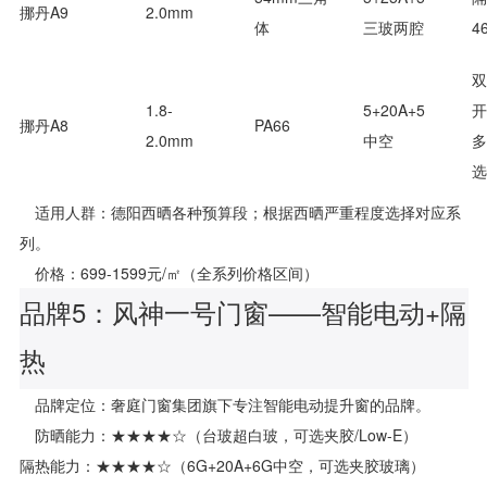
挪丹A9
2.0mm
体
三玻两腔
4
双
1.8-
5+20A+5
开
挪丹A8
PA66
2.0mm
中空
多
选
适用人群：德阳西晒各种预算段；根据西晒严重程度选择对应系
列。
价格：699-1599元/㎡（全系列价格区间）
品牌5：风神一号门窗——智能电动+隔
热
品牌定位：奢庭门窗集团旗下专注智能电动提升窗的品牌。
防晒能力：★★★★☆（台玻超白玻，可选夹胶/Low-E）
隔热能力：★★★★☆（6G+20A+6G中空，可选夹胶玻璃）