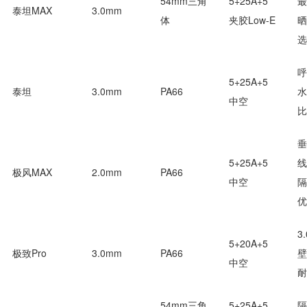
54mm三角
5+25A+5
最
泰坦MAX
3.0mm
体
夹胶Low-E
晒
选
呼
5+25A+5
泰坦
3.0mm
PA66
水
中空
比
垂
5+25A+5
线
极风MAX
2.0mm
PA66
中空
隔
优
3
5+20A+5
极致Pro
3.0mm
PA66
壁
中空
耐
54mm三角
5+25A+5
隔