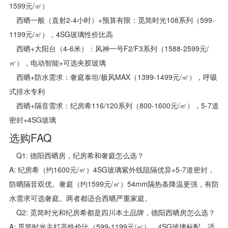
1599元/㎡）
西晒一般（直射2-4小时）+预算有限：觅简时光108系列（599-
1199元/㎡），4SG玻璃性价比高
西晒+大阳台（4-6米）：风神一号F2/F3系列（1588-2599元/
㎡），电动智能+可选夹胶玻璃
西晒+防水需求：奢庭泰坦/极风MAX（1399-1499元/㎡），呼吸
式排水专利
西晒+隔音需求：纪房希116/120系列（800-1600元/㎡），5-7道
密封+4SG玻璃
选购FAQ
Q1: 德阳西晒房，纪房希和奢庭怎么选？
A: 纪房希（约1600元/㎡）4SG玻璃紫外线阻隔优异+5-7道密封，
防晒隔音双优。奢庭（约1599元/㎡）54mm隔热条降温更强，有防
水需求可选奢庭。两者都适合西晒严重家庭。
Q2: 觅简时光和纪房希都是四川本土品牌，德阳西晒房怎么选？
A: 觅简时光主打高性价比（599-1199元/㎡），4SG玻璃标配，适