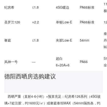
11
纪房希
≤1.8
4SG暖边
PA66标准
极
圣罗兰126
≈2.2
单银Low-E
PA66标准
1
泰
奢庭
≤1.8
夹胶Low-E
54mm
丹
M
超白
S
风神一号
—
PA66
6+20A+6
全
德阳西晒房选购建议
西晒严重（直射4-6小时）+预算充足：纪房希126系列（4SG玻
璃+7处注胶，约1600元/㎡）或奢庭泰坦MAX（54mm隔热条，约