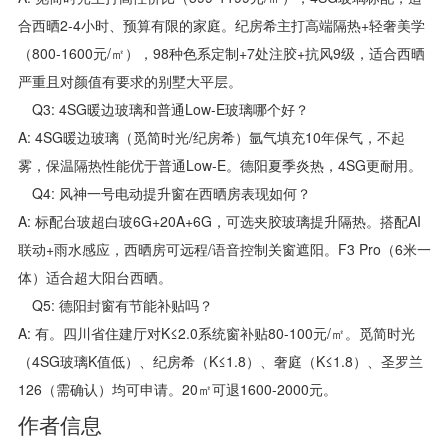
合西晒2-4小时、预算有限的家庭。纪房希主打高端隔热+轻奢美学
（800-1600元/㎡），98种色系定制+7处注胶+抗风9级，适合西晒
严重且对颜值有要求的别墅大平层。
Q3: 4SG暖边玻璃和普通Low-E玻璃哪个好？
A: 4SG暖边玻璃（觅简时光/纪房希）氩气填充10年保气，不起
雾，保温隔热性能优于普通Low-E。德阳夏季炎热，4SG更耐用。
Q4: 风神一号电动提升窗在西晒房表现如何？
A: 标配台玻超白玻6G+20A+6G，可选夹胶玻璃提升隔热。搭配AI
联动+雨水感应，西晒房可远程/语音控制关窗遮阳。F3 Pro（6米一
体）适合超大阳台西晒。
Q5: 德阳封窗有节能补贴吗？
A: 有。四川省住建厅对K≤2.0系统窗补贴80-100元/㎡。觅简时光
（4SG玻璃K值低）、纪房希（K≤1.8）、奢庭（K≤1.8）、圣罗兰
126（需确认）均可申请。20㎡可退1600-2000元。
作者信息