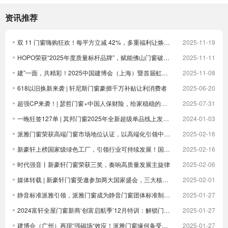
资讯推荐
双 11 门窗嗨购狂欢！每平方立减 42%，多重福利让焕新更划算！
2025-11-19
HOPO荣获“2025年度质量标杆品牌”，赋能佛山门窗破卷立新
2025-11-11
建”一面，共精彩！2025中国建博会（上海）暨首届虹桥设计周顺利收官！
2025-11-08
618以旧换新来袭 | 轩尼斯门窗豪掷千万补贴让利消费者
2025-06-20
超强CP来袭！| 瑟哲门窗×中国人保财险，给家稳稳的安全感
2025-07-31
一晚狂签127单 | 其邦门窗2025年全新超级单品线上发布圆满成功
2024-01-03
派雅门窗荣获高端门窗市场地位认证，以高端化引领中国门窗新未来| 倒计时
2025-02-16
新豪轩上榜国家级绿色工厂，引领行业可持续发展！国家级荣誉 1！
2025-02-16
时代强音丨新豪轩门窗荣获三奖，奏响高质量发展主旋律
2025-02-06
媒体转载 | 新豪轩门窗受邀参加两大国家盛会，三大核心优势驱动企业发展
2025-02-01
静音标准派雅引领，派雅门窗成为静音门窗团体标准制定者
2025-01-27
2024富轩全屋门窗新商‘创富启航季’12月特训：解锁门窗界新航海图，共铸辉煌未来篇章
2025-01-27
建博会（广州）再现“强磁场“效应！派雅门窗缘何备受青睐？
2025-01-27