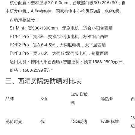
核心配置：型材壁厚2.0-5.0mm，台玻超白玻6G+20A+6G，自
主研发电机，AI联动智控。国家检测中心抗风压9级、水密6级。
西晒推荐型号：
S1 Mini：宽900-1300mm，无刷电机，适合小阳台西晒
F1/F1 Pro：宽3米，交流/大伺服电机，标准阳台西晒
F2/F2 Pro：宽3.8-4.5米，大伺服电机，大平层西晒
F3/F3 Pro：宽5-6米，大伺服/双伺服电机，别墅西晒
适用人群：德阳大阳台西晒+智能控制；预算1588-2599元/㎡。
价格：1588-2599元/㎡
三、西晒房隔热防晒对比表
Low-E/玻
品牌
K值
隔热条
西
璃
1
觅简时光
低
4SG暖边
PA66标准
边