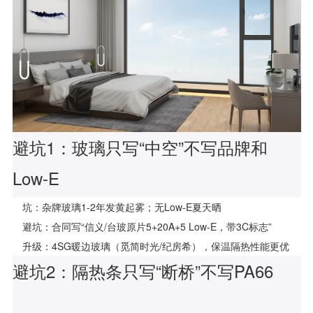
避坑1：玻璃只写“中空”不写品牌和
Low-E
坑：杂牌玻璃1-2年发黄起雾；无Low-E夏天晒
避坑：合同写“信义/台玻原片5+20A+5 Low-E，带3C标志”
升级：4SG暖边玻璃（觅简时光/纪房希），保温隔热性能更优
避坑2：隔热条只写“断桥”不写PA66