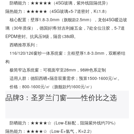
防晒能力：★★★★★（4SG玻璃，紫外线阻隔优异）
隔热能力：★★★★★（4SG玻璃+5-7道密封，K≤1.8）
核心配置：壁厚1.8-3.0mm（旗舰款2.5mm），龙创4SG暖边玻
璃（30年质保），德国好博/丝吉利娅五金，7处全位注胶，5-7道
EPDM密封。抗风压9级，隔音≤38dB。
西晒推荐系列：
116/120/126窗纱一体系统窗：主框壁厚1.8-3.0mm，双断桥结
构
极简窄边系统窗：可视面窄至28mm，98种色系定制
适用人群：德阳西晒+隔音双重需求；预算1500-1600元/㎡。
价格：800-1600元/㎡（旗舰款约1600元/㎡）
品牌3：圣罗兰门窗——性价比之选
防晒能力：★★★★☆（Low-E标配，阻隔紫外线约70%）
隔热能力：★★★★☆（Low-E+氩气，K≈2.2）