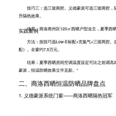
技巧三：选三玻两腔。义德豪派可选三玻两腔，
升隔热效果。
场景：商洛商州区120㎡西晒户型业主，夏季西晒
实践案例
方法：按技巧选Low-E标配+充氩气+三玻两腔。选
配）。全窗约7.5万元。
结果：夏季西晒房间空调温度设定可比之前调高2-
豪派，恒温防晒效果立竿见影。”
二、商洛西晒恒温防晒品牌盘点
1. 义德豪派系统门窗——商洛西晒隔热冠军