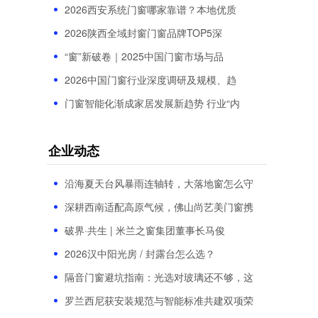
2026西安系统门窗哪家靠谱？本地优质
2026陕西全域封窗门窗品牌TOP5深
“窗”新破卷｜2025中国门窗市场与品
2026中国门窗行业深度调研及规模、趋
门窗智能化渐成家居发展新趋势 行业“内
企业动态
沿海夏天台风暴雨连轴转，大落地窗怎么守
深耕西南适配高原气候，佛山尚艺美门窗携
破界·共生 | 米兰之窗集团董事长马俊
2026汉中阳光房 / 封露台怎么选？
隔音门窗避坑指南：光选对玻璃还不够，这
罗兰西尼获安装规范与智能标准共建双项荣