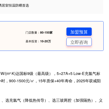
晒居室恒温防晒首选
加盟预算
门店数量：
80-150家
立即咨询
基本投资：
10-20万
m²·K)达国标9级（最高级），5+27A+5 Low-E充氩气标
900-1500元/㎡，15年质保+40年寿命，2025年获咸阳
线）、选充氩气（降低热传导）、选三玻两腔（加强隔热）。义