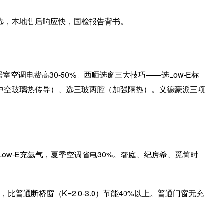
选，本地售后响应快，国检报告背书。
空调电费高30-50%。西晒选窗三大技巧——选Low-E标
中空玻璃热传导）、选三玻两腔（加强隔热）。义德豪派三项
5 Low-E充氩气，夏季空调省电30%。奢庭、纪房希、觅简时
K)，比普通断桥窗（K=2.0-3.0）节能40%以上。普通门窗无充