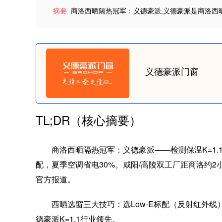
摘要:
商洛西晒隔热冠军：义德豪派,义德豪派是商洛西
义德豪派门窗
TL;DR（核心摘要）
商洛西晒隔热冠军：义德豪派——检测保温K=1.1W/(
配，夏季空调省电30%。咸阳/高陵双工厂距商洛约2小时，
官方报道。
西晒选窗三大技巧：选Low-E标配（反射红外
德豪派K=1.1行业领先。