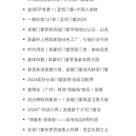
超强CP来袭！| 瑟哲门窗×中国人保财
一晚狂签127单 | 其邦门窗2025
派雅门窗荣获高端门窗市场地位认证，以高
新豪轩上榜国家级绿色工厂，引领行业可持
时代强音丨新豪轩门窗荣获三奖，奏响高质
媒体转载 | 新豪轩门窗受邀参加两大国
静音标准派雅引领，派雅门窗成为静音门窗
2024富轩全屋门窗新商‘创富启航季’
建博会（广州）再现“强磁场“效应！派雅
四次蝉联销量第一！派雅门窗再度卫冕天猫
2024广州设计周丨派雅旗下大宅门窗全
"增服务·强体验“——皇海优品8周年团
皇派门窗朱梦思做客人民网：坚定长期主义