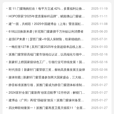
双 11 门窗嗨购狂欢！每平方立减 42%，多重福利让焕新更划算！
2025-11-19
HOPO荣获“2025年度质量标杆品牌”，赋能佛山门窗破卷立新
2025-11-11
建”一面，共精彩！2025中国建博会（上海）暨首届虹桥设计周顺利收官！
2025-11-08
618以旧换新来袭 | 轩尼斯门窗豪掷千万补贴让利消费者
2025-06-20
超强CP来袭！| 瑟哲门窗×中国人保财险，给家稳稳的安全感
2025-07-31
一晚狂签127单 | 其邦门窗2025年全新超级单品线上发布圆满成功
2024-01-03
派雅门窗荣获高端门窗市场地位认证，以高端化引领中国门窗新未来| 倒计时
2025-02-16
新豪轩上榜国家级绿色工厂，引领行业可持续发展！国家级荣誉 1！
2025-02-16
时代强音丨新豪轩门窗荣获三奖，奏响高质量发展主旋律
2025-02-06
媒体转载 | 新豪轩门窗受邀参加两大国家盛会，三大核心优势驱动企业发展
2025-02-01
静音标准派雅引领，派雅门窗成为静音门窗团体标准制定者
2025-01-27
2024富轩全屋门窗新商‘创富启航季’12月特训：解锁门窗界新航海图，共铸辉煌未来篇章
2025-01-27
建博会（广州）再现“强磁场“效应！派雅门窗缘何备受青睐？
2025-01-27
四次蝉联销量第一！派雅门窗再度卫冕天猫双11「全屋定制窗类目全周期热销第一」
2025-01-27