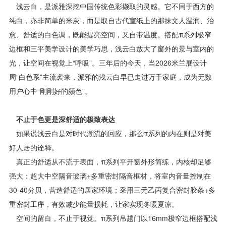
浅云白，是派雅深挖中国传统色彩撷取的灵感。它不同于西方的
纯白，亦非简单的米灰，而是取自古代宣纸上的那抹文人温润、治
愈、舒适的白色调，既能提亮空间，又自带温度。搭配π系列极窄
边框和三平美学设计的美学巧思，浅云白放大了窗外的景与室内的
光，让空间在视觉上“呼吸”。三年后的今天，当2026米兰展设计
周“白色系”主流袭来，派雅的浅云白早已走进万千家庭，成为无数
用户心中“刚刚好的颜色”。
不止于色更是深舒适的极致表达
如果说浅云白是对时代潮流的回应，那么π系列的内在则是对美
好人居的诠释。
真正的舒适从不流于表面，π系列平开窗外形简练，内核却足够
强大：超大中空隔音玻璃+多重密封隔音框材，将室内音量控制在
30-40分贝，营造舒适的居家环境；采用三元乙丙复合密封胶条+多
重密封工序，有效减少能量损耗，让家实现冬暖夏凉。
空间的留白，不止于视觉。π系列吊趟门以16mm极窄边框搭配浅