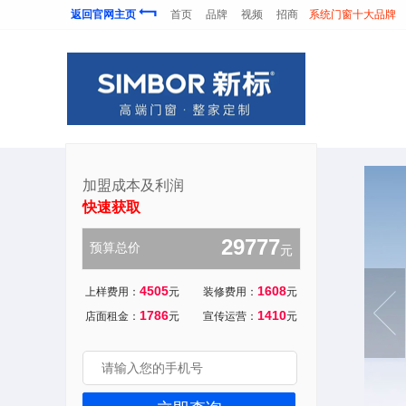
返回官网主页
首页
品牌
视频
招商
系统门窗十大品牌
加盟成本及利润
快速获取
12862
预算总价
元
1858
5650
上样费用：
元
装修费用：
元
7433
6079
店面租金：
元
宣传运营：
元