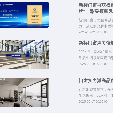
新标门窗再获权威
牌”，彰显领军风
新标门窗，凭借卓越
力，从众多品牌中脱
定了行业领军者的地
2025-10-02 00:00:00
新标门窗风向馆
2024年，新标门窗
品质生活场景应用的
展开一场艺术与家居
2025-09-19 00:00:00
门窗实力派高品
在新消费背景下，作
生活诉求，以材料、
造理想人居环境，指
2025-09-17 00:00:00