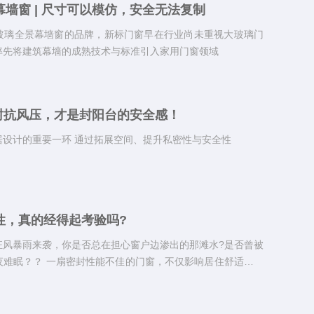
墙窗 | 尺寸可以模仿，安全无法复制
玻璃全景幕墙窗的品牌，新标门窗早在行业尚未重视大玻璃门
率先将建筑幕墙的成熟技术与标准引入家用门窗领域
密封抗风压，才是封阳台的安全感！
居设计的重要一环 通过拓展空间、提升私密性与安全性
性，真的经得起考验吗?
狂风暴雨来袭，你是否总在担心窗户边渗出的那滩水?是否曾被
夜难眠？？ 一扇密封性能不佳的门窗，不仅影响居住舒适度，
荡然无存。今天，我们就来聊聊如何为家选择一扇“滴水不