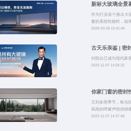
新标大玻璃全景幕
作为行业首个推出大
窗的系统性能时，就
2026-03-26 15:41:46
古天乐亲鉴 | 
封阳台已成为现代家
2025-11-07 14:56:25
你家门窗的密封
又到多雨季节，每当
风雨的呼啸声扰得彻
更可能让家的安全感
2025-11-07 14:37:48
漏”的门窗。