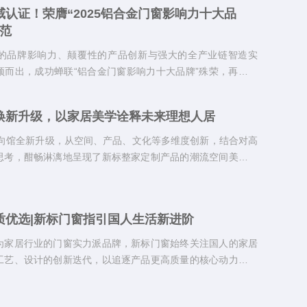
认证！荣膺“2025铝合金门窗影响力十大品
范
的品牌影响力、颠覆性的产品创新与强大的全产业链智造实
颖而出，成功蝉联“铝合金门窗影响力十大品牌”殊荣，再度奠
位。
焕新升级，以家居美学诠释未来理想人居
风向馆全新升级，从空间、产品、文化等多维度创新，结合对高
思考，酣畅淋漓地呈现了新标整家定制产品的潮流空间美学，
相融合的视觉盛宴。
质优选|新标门窗指引国人生活新进阶
为家居行业的门窗实力派品牌，新标门窗始终关注国人的家居
工艺、设计的创新迭代，以追逐产品更高质量的核心动力，缔
引家居设计向更高品质方向进阶。