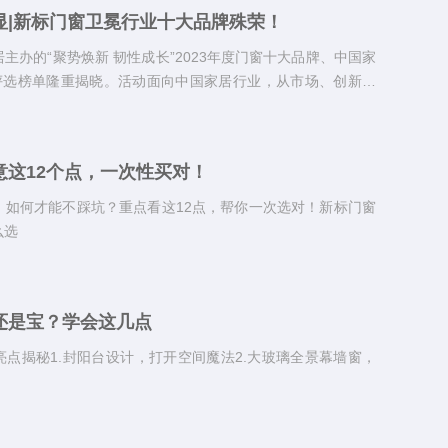
显|新标门窗卫冕行业十大品牌殊荣！
主办的“聚势焕新 韧性成长”2023年度门窗十大品牌、中国家
司评选榜单隆重揭晓。活动面向中国家居行业，从市场、创新、
维度出发，聚焦传播力、产品力、运营力，对优秀的企业和品
，备受家居业界瞩目。
意这12个点，一次性买对！
，如何才能不踩坑？重点看这12点，帮你一次选对！新标门窗
么选
还是宝？学会这几点
点揭秘1.封阳台设计，打开空间魔法2.大玻璃全景幕墙窗，