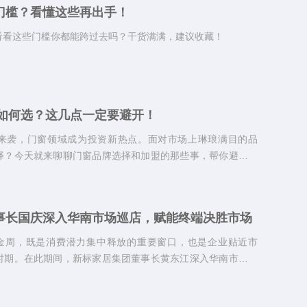
门槛？看懂这些再出手！
看看这些门槛你都能跨过去吗？干货满满，建议收藏！
盟如何选？这几点一定要避开！
来袭，门窗领域成为投资新热点。面对市场上琳琅满目的品
择？今天就来聊聊门窗品牌选择和加盟的那些事，帮你避开陷
事长国庆深入华南市场巡店，赋能终端决胜市场
黄金周，既是消费潜力集中释放的重要窗口，也是企业贴近市
时期。在此期间，新标家居集团董事长黄东江深入华南市场，
终端巡访。