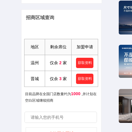
招商区域查询
地区
剩余席位
加盟申请
温州
仅余
2
家
获取资料
晋城
仅余
3
家
获取资料
1000
目前品牌在全国门店数量约为
,并计划在
空白区域继续招商