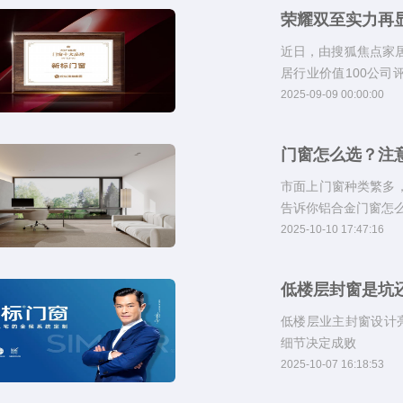
荣耀双至实力再
近日，由搜狐焦点家居
居行业价值100公
财务和社会贡献四大
2025-09-09 00:00:00
牌进行综合价值评估
门窗怎么选？注
市面上门窗种类繁多
告诉你铝合金门窗怎
2025-10-10 17:47:16
低楼层封窗是坑
低楼层业主封窗设计亮
细节决定成败
2025-10-07 16:18:53